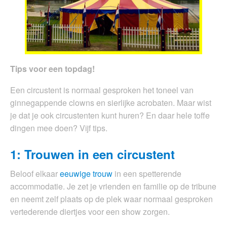
Tips voor een topdag!
Een circustent is normaal gesproken het toneel van
ginnegappende clowns en sierlijke acrobaten. Maar wist
je dat je ook circustenten kunt huren? En daar hele toffe
dingen mee doen? Vijf tips.
1: Trouwen in een circustent
Beloof elkaar
eeuwige trouw
in een spetterende
accommodatie. Je zet je vrienden en familie op de tribune
en neemt zelf plaats op de plek waar normaal gesproken
vertederende diertjes voor een show zorgen.